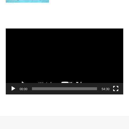
Video-
Player
00:00
54:30