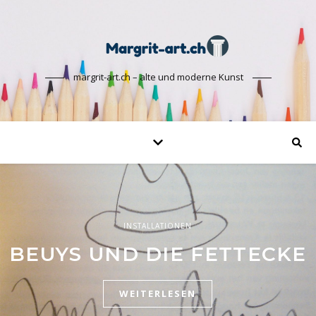
margrit-art.ch – alte und moderne Kunst
INSTALLATIONEN
INSTALLATIONEN
INSTALLATIONEN
DIE BEKANNTESTEN
BEUYS UND DIE FETTECKE
VIDEOS ALS KUNST
INSTALLATIONEN
WEITERLESEN
WEITERLESEN
WEITERLESEN